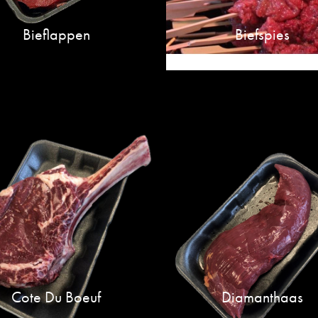
Bieflappen
Biefspies
Cote Du Boeuf
Diamanthaas