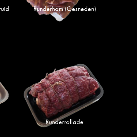
uid
Runderham (gesneden)
Runderrollade