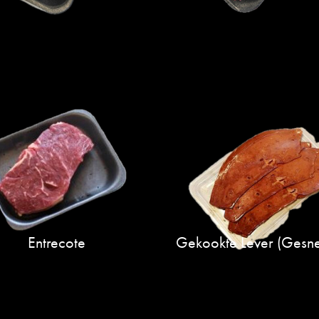
Entrecote
Gekookte Lever (gesn