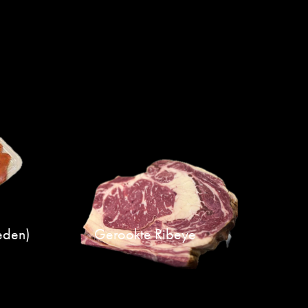
eden)
Gerookte Ribeye