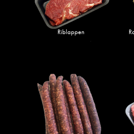
Riblappen
R