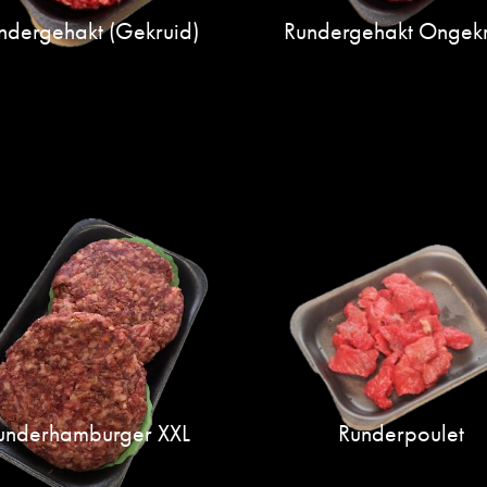
ndergehakt (gekruid)
Rundergehakt Ongekr
underhamburger XXL
Runderpoulet