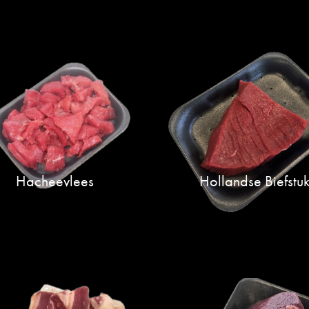
Hacheevlees
Hollandse Biefstu