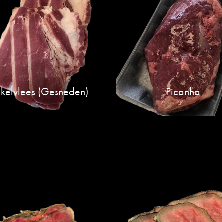
kelvlees (gesneden)
Picanha