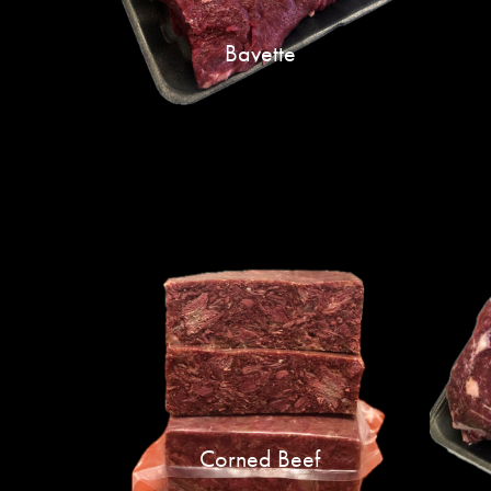
Bavette
Corned Beef