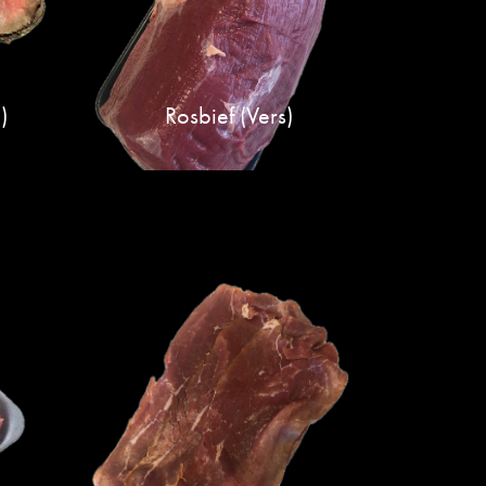
)
Rosbief (vers)