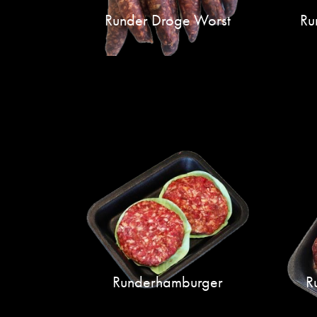
Runder Droge Worst
Ru
Runderhamburger
R