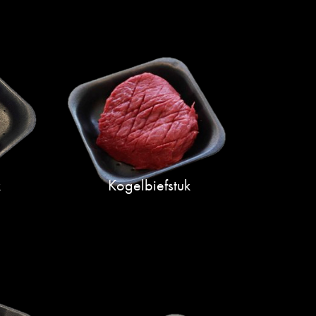
k
Kogelbiefstuk