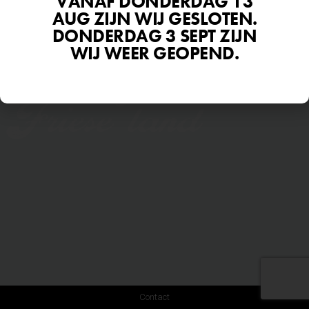
Het beste rund
VANAF DONDERDAG 13
AUG ZIJN WIJ GESLOTEN.
DONDERDAG 3 SEPT ZIJN
van het
WIJ WEER GEOPEND.
Groninger en
Friese land
Contact