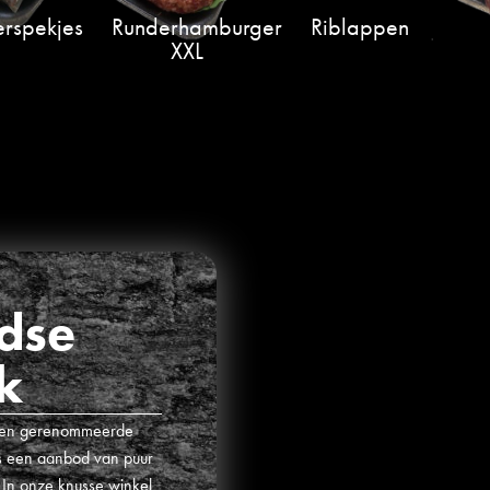
rspekjes
Runderhamburger
Riblappen
XXL
dse
k
n een gerenommeerde
ris een aanbod van puur
 In onze knusse winkel