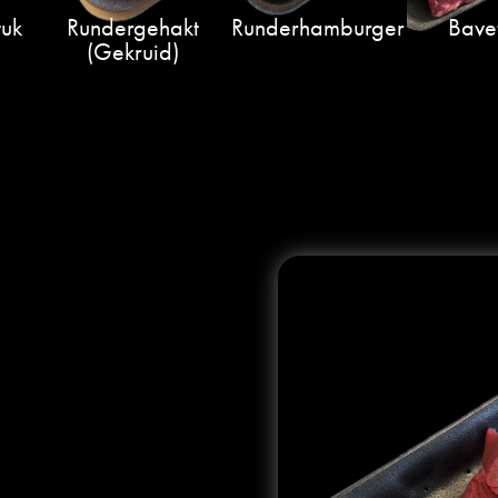
tuk
Rundergehakt
Runderhamburger
Bave
(gekruid)