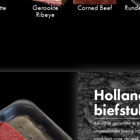
tte
Gerookte
Corned Beef
Runde
Ribeye
Hollan
biefstu
Als vijfde generatie i
slagersfamilie brengt I
rundvlees naar de stad.