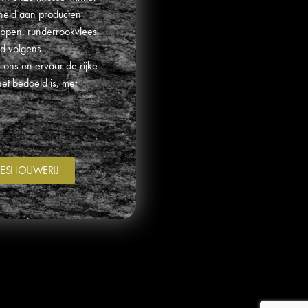
heid aan producten
appen, runderrookvlees,
id volgens
 ons en ervaar de rijke
et bedoeld is, met
LEESHOUWERIJ