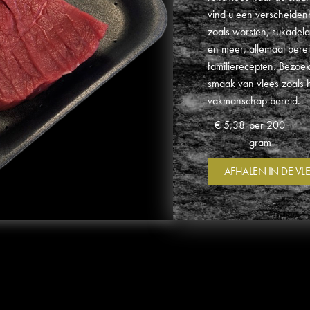
vind u een verscheiden
zoals worsten, sukadel
en meer, allemaal bere
familierecepten. Bezoek
smaak van vlees zoals h
vakmanschap bereid.
€
5,38
per 200
gram
AFHALEN IN DE V